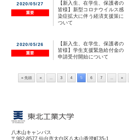
【新入生、在学生、保護者の
2020/05/27
皆様】新型コロナウイルス感
重要
染症拡大に伴う経済支援策に
ついて
【新入生、在学生、保護者の
2020/05/26
皆様】学生支援緊急給付金の
重要
申請受付開始について
« 先頭
«
...
3
4
5
6
7
...
»
最後 
八木山キャンパス
〒982-8577 仙台市太白区八木山香澄町35-1