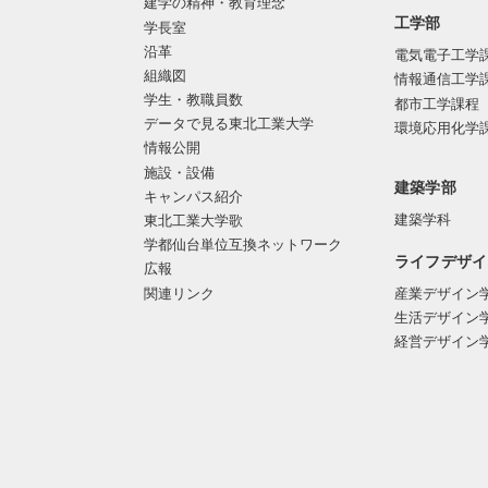
建学の精神・教育理念
工学部
学長室
沿革
電気電子工学
組織図
情報通信工学
学生・教職員数
都市工学課程
データで見る東北工業大学
環境応用化学
情報公開
施設・設備
建築学部
キャンパス紹介
建築学科
東北工業大学歌
学都仙台単位互換ネットワーク
ライフデザイ
広報
関連リンク
産業デザイン
生活デザイン
経営デザイン