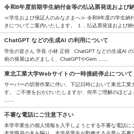
令和8年度前期学生納付金等の払込票発送および
≪学生および保証人のみなさまへ≫ 令和8年度の学生納
きについてご案内いたします。 １．払込票発送および納付
ChatGPT などの生成AI の利用について
学生の皆さん 学長 小林 正樹 ChatGPT などの生成A
術の発展はめざましく、ChatGPTやGem ……
東北工業大学Webサイトの一時接続停止について 
サーバーの切替作業に伴い、下記日時において東北工業大
す。 ご不便をおかけいたしますが、何卒ご理解のほどよ
……
不審な電話にご注意下さい
本学卒業生の個人情報を入手しようとする不審な電話にご注意
本学職員の名を騙り、本学卒業生が勤務する企業へ不審な