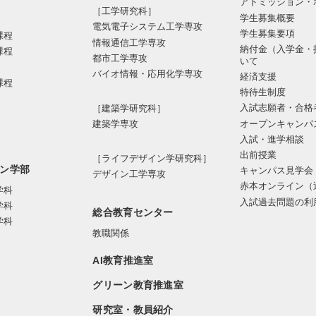
アドミッション・
［工学研究科］
学生募集概要
電気電⼦システム⼯学専攻
学生募集要項
課程
情報通信⼯学専攻
納付金（入学金・
課程
都市⼯学専攻
いて
バイオ情報・応⽤化学専攻
経済支援
課程
特待生制度
入試志願者・合格
［建築学研究科］
オープンキャンパ
建築学専攻
入試・進学相談
出前授業
［ライフデザイン学研究科］
ン学部
キャンパス見学会
デザイン工学専攻
赤本オンライン（
学科
入試過去問題の利
学科
総合教育センター
学科
教職関係
AI教育推進室
グリーン教育推進室
研究室・教員紹介