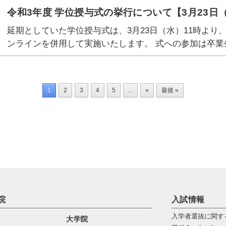
令和3年度 学位授与式の挙行について【3月23日（
延期としていた学位授与式は、3月23日（水）11時よ
ンラインを併用して実施いたします。 式への参加は卒業
1
2
3
4
5
...
»
最後 »
院
入試情報
入学者選抜に関す
大学院