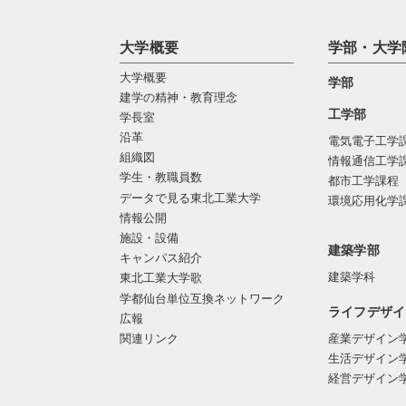
大学概要
学部・大学
大学概要
学部
建学の精神・教育理念
工学部
学長室
沿革
電気電子工学
組織図
情報通信工学
学生・教職員数
都市工学課程
データで見る東北工業大学
環境応用化学
情報公開
施設・設備
建築学部
キャンパス紹介
建築学科
東北工業大学歌
学都仙台単位互換ネットワーク
ライフデザイ
広報
関連リンク
産業デザイン
生活デザイン
経営デザイン