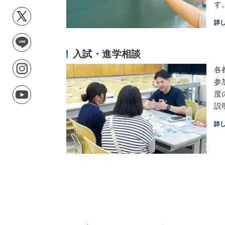
す
詳
入試・進学相談
各
参
度
説
詳