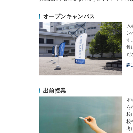
オープンキャンパス
入
ン
す
報
だ
詳
出前授業
本
を
校
校
考