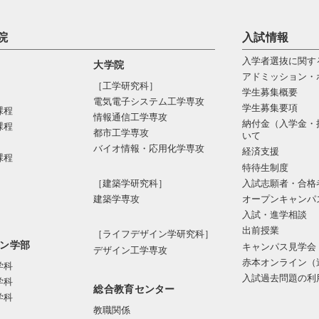
院
入試情報
入学者選抜に関す
大学院
アドミッション・
［工学研究科］
学生募集概要
電気電⼦システム⼯学専攻
学生募集要項
課程
情報通信⼯学専攻
納付金（入学金・
課程
都市⼯学専攻
いて
バイオ情報・応⽤化学専攻
経済支援
課程
特待生制度
入試志願者・合格
［建築学研究科］
オープンキャンパ
建築学専攻
入試・進学相談
出前授業
［ライフデザイン学研究科］
ン学部
キャンパス見学会
デザイン工学専攻
赤本オンライン（
学科
入試過去問題の利
学科
総合教育センター
学科
教職関係