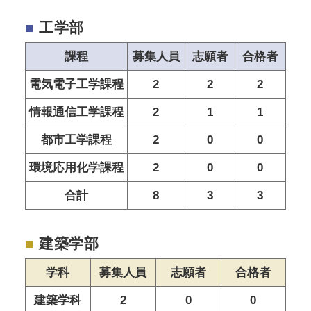
■
工学部
課程
募集人員
志願者
合格者
電気電子工学課程
2
2
2
情報通信工学課程
2
1
1
都市工学課程
2
0
0
環境応用化学課程
2
0
0
合計
8
3
3
■
建築学部
学科
募集人員
志願者
合格者
建築学科
2
0
0