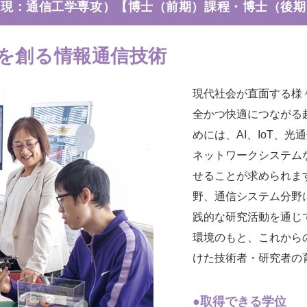
（現：通信工学専攻）
【博士（前期）課程・博士（後期
を創る情報通信技術
現代社会が直面する様
全かつ快適につながる
めには、AI、IoT、
ネットワークシステム
せることが求められま
野、通信システム分野
践的な研究活動を通じ
環境のもと、これから
けた技術者・研究者の
●取得できる学位