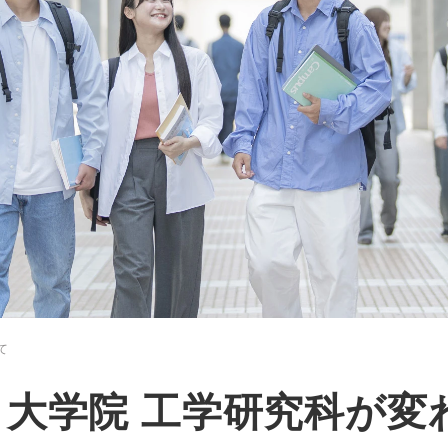
て
、
大学院 工学研究科が
変