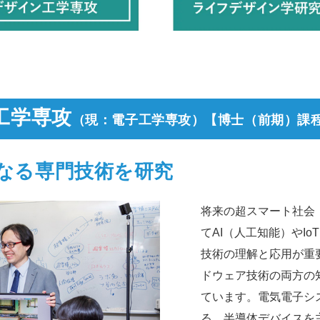
⼯学専攻
（現：電子工学専攻）
【博士（前期）課
なる
専門技術を研究
将来の超スマート社会（S
てAI（人工知能）やI
技術の理解と応用が重
ドウェア技術の両方の
ています。電気電子シ
る、半導体デバイスを