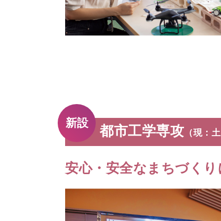
新設
都市⼯学専攻
（現：土
安心・安全なまちづくり