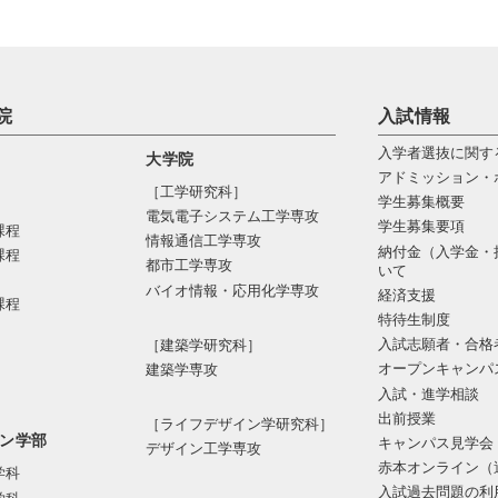
院
入試情報
入学者選抜に関す
大学院
アドミッション・
［工学研究科］
学生募集概要
電気電⼦システム⼯学専攻
学生募集要項
課程
情報通信⼯学専攻
納付金（入学金・
課程
都市⼯学専攻
いて
バイオ情報・応⽤化学専攻
経済支援
課程
特待生制度
入試志願者・合格
［建築学研究科］
オープンキャンパ
建築学専攻
入試・進学相談
出前授業
［ライフデザイン学研究科］
ン学部
キャンパス見学会
デザイン工学専攻
赤本オンライン（
学科
入試過去問題の利