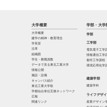
大学概要
学部・大学
大学概要
学部
建学の精神・教育理念
工学部
学長室
沿革
電気電子工学
組織図
情報通信工学
学生・教職員数
都市工学課程
データで見る東北工業大学
環境応用化学
情報公開
施設・設備
建築学部
キャンパス紹介
建築学科
東北工業大学歌
学都仙台単位互換ネットワーク
ライフデザイ
広報
関連リンク
産業デザイン