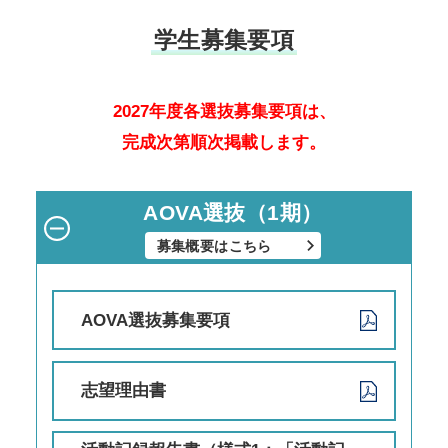
学生募集要項
2027年度各選抜募集要項は、
完成次第順次掲載します。
AOVA選抜（1期）
募集概要はこちら
AOVA選抜募集要項
志望理由書