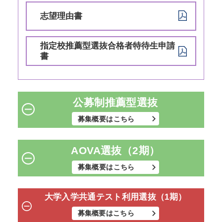
志望理由書
指定校推薦型選抜合格者特待生申請
書
公募制推薦型選抜
募集概要はこちら
AOVA選抜（2期）
募集概要はこちら
大学入学共通テスト利用選抜（1期）
募集概要はこちら