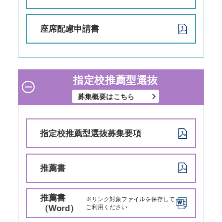
座席配慮申請書
指定校推薦型選抜
募集概要はこちら
指定校推薦型選抜募集要項
推薦書
推薦書
※リンク対象ファイルを保存して
（Word）
ご利用ください