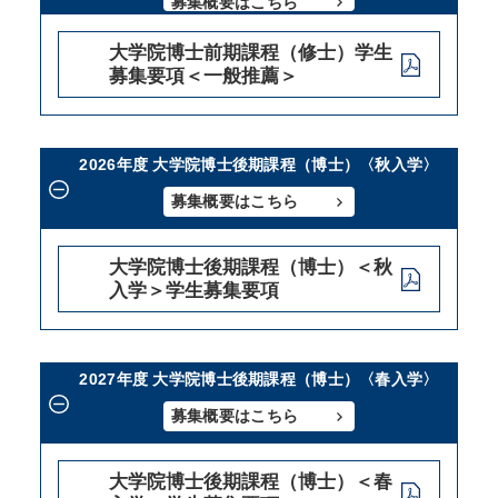
募集概要はこちら
大学院博士前期課程（修士）学生
募集要項＜一般推薦＞
2026年度 大学院博士後期課程（博士）〈秋入学〉
募集概要はこちら
大学院博士後期課程（博士）＜秋
入学＞学生募集要項
2027年度 大学院博士後期課程（博士）〈春入学〉
募集概要はこちら
大学院博士後期課程（博士）＜春