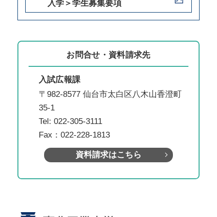
入学＞学生募集要項
お問合せ・資料請求先
入試広報課
〒982-8577 仙台市太白区八木山香澄町
35-1
Tel: 022-305-3111
Fax：022-228-1813
資料請求はこちら