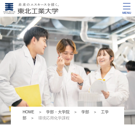
MENU
HOME
＞
学部・大学院
＞
学部
＞
工学
部
＞
環境応用化学課程