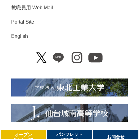
教職員用 Web Mail
Portal Site
English
Copyright© Tohoku Institute of Technology. All Right Reserved.
パンフレット
オープン
お問合せ