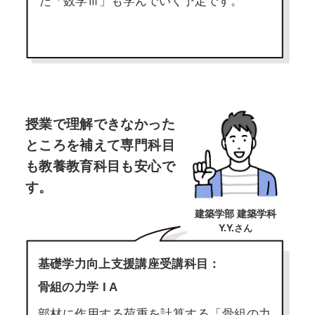
た「数学Ⅲ」も学んでいく予定です。
授業で理解できなかった
ところを補えて
専門科目
も教養教育科目も安心で
す。
建築学部 建築学科
Y.Y.
さん
基礎学力向上支援講座受講科目：
骨組の力学 I A
部材に作用する荷重を計算する「骨組の力