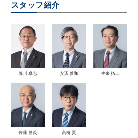
スタッフ紹介
藤川 卓志
安斎 善和
牛来 拓二
佐藤 勝義
髙橋 賢