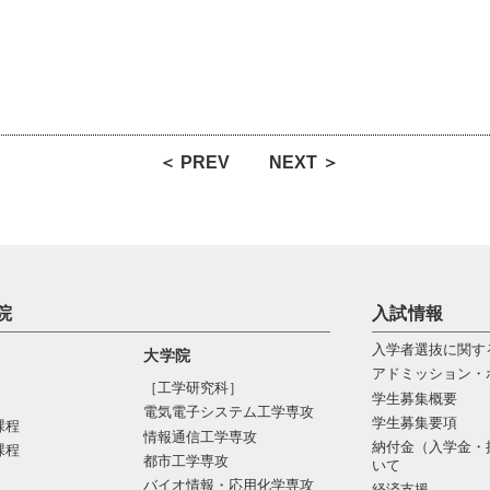
＜ PREV
NEXT ＞
院
入試情報
入学者選抜に関す
大学院
アドミッション・
［工学研究科］
学生募集概要
電気電⼦システム⼯学専攻
学生募集要項
課程
情報通信⼯学専攻
納付金（入学金・
課程
都市⼯学専攻
いて
バイオ情報・応⽤化学専攻
経済支援