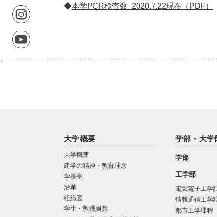
◆
本学PCR検査数_2020.7.22現在（PDF）
大学概要
学部・大学
大学概要
学部
建学の精神・教育理念
工学部
学長室
沿革
電気電子工学
組織図
情報通信工学
学生・教職員数
都市工学課程