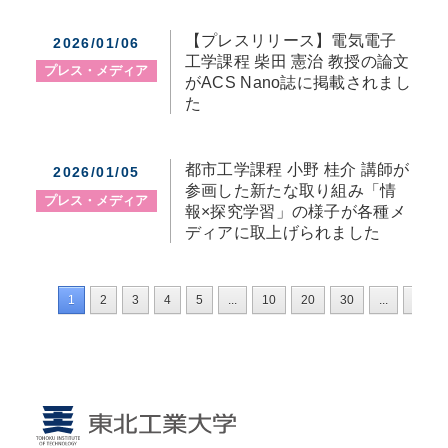
【プレスリリース】電気電子
2026/01/06
工学課程 柴田 憲治 教授の論文
プレス・メディア
がACS Nano誌に掲載されまし
た
都市工学課程 小野 桂介 講師が
2026/01/05
参画した新たな取り組み「情
プレス・メディア
報×探究学習」の様子が各種メ
ディアに取上げられました
1
2
3
4
5
...
10
20
30
...
»