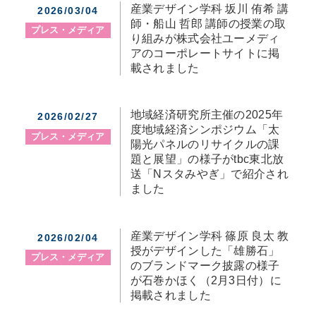
産業デザイン学科 坂川 侑希 講
2026/03/04
師・船山 哲郎 講師の授業の取
プレス・メディア
り組みが株式会社ユーメディ
アのコーポレートサイトに掲
載されました
地域経済研究所主催の2025年
2026/02/27
度地域経済シンポジウム「太
プレス・メディア
陽光パネルのリサイクルの課
題と展望」の様子がtbc東北放
送「Nスタみやぎ」で紹介され
ました
産業デザイン学科 篠原 良太 教
2026/02/04
授がデザインした「雄勝石」
プレス・メディア
のブランドマーク披露の様子
が石巻かほく（2月3日付）に
掲載されました