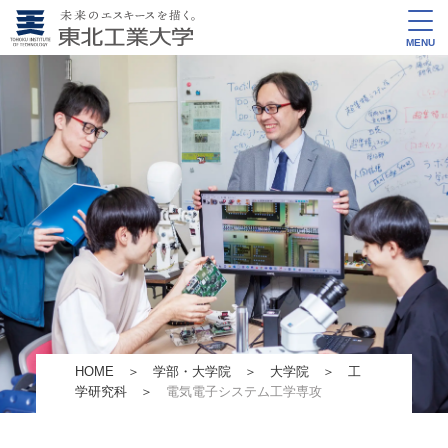
MENU
HOME
＞
学部・大学院
＞
大学院
＞
工
学研究科
＞
電気電⼦システム⼯学専攻