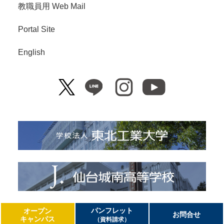
教職員用 Web Mail
Portal Site
English
Copyright© Tohoku Institute of Technology. All Right Reserved.
パンフレット
オープン
お問合せ
キャンパス
（資料請求）