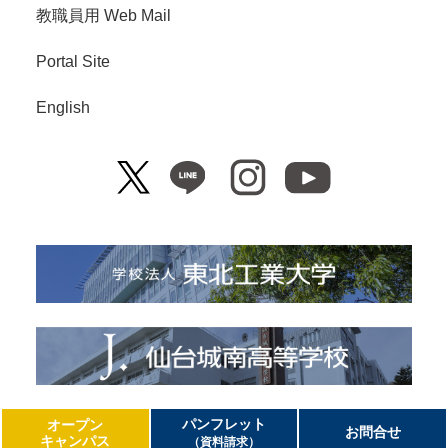
教職員用 Web Mail
Portal Site
English
Copyright© Tohoku Institute of Technology. All Right Reserved.
パンフレット
オープン
お問合せ
キャンパス
（資料請求）