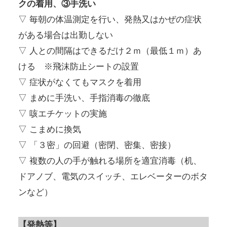
クの着用、③手洗い
▽ 毎朝の体温測定を行い、発熱又はかぜの症状
がある場合は出勤しない
▽ 人との間隔はできるだけ２ｍ（最低１ｍ）あ
ける ※飛沫防止シートの設置
▽ 症状がなくてもマスクを着用
▽ まめに手洗い、手指消毒の徹底
▽ 咳エチケットの実施
▽ こまめに換気
▽ 「３密」の回避（密閉、密集、密接）
▽ 複数の人の手が触れる場所を適宜消毒（机、
ドアノブ、電気のスイッチ、エレベーターのボタ
ンなど）
【発熱等】