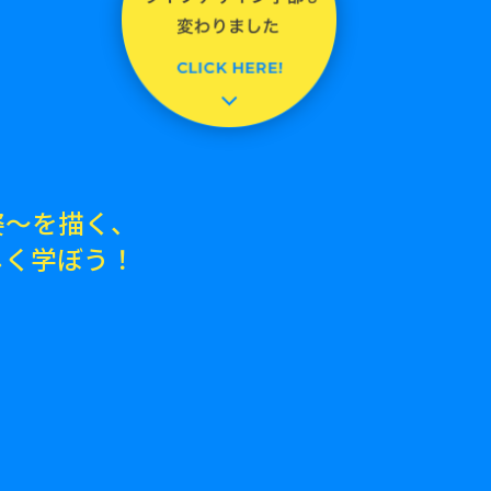
姿～を描く、
しく学ぼう！