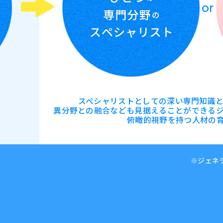
or
スペシャリストとしての深い専門知識
異分野との融合なども
見据えることができる
俯瞰的視野を持つ
人材の
※ジェネ