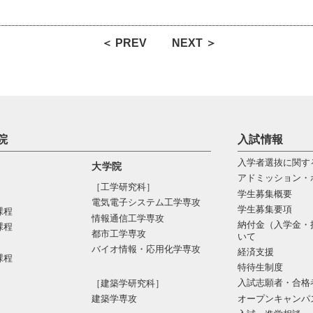
＜ PREV
NEXT ＞
院
入試情報
入学者選抜に関す
大学院
アドミッション・
［工学研究科］
学生募集概要
電気電⼦システム⼯学専攻
学生募集要項
課程
情報通信⼯学専攻
納付金（入学金・
課程
都市⼯学専攻
いて
バイオ情報・応⽤化学専攻
経済支援
課程
特待生制度
入試志願者・合格
［建築学研究科］
オープンキャンパ
建築学専攻