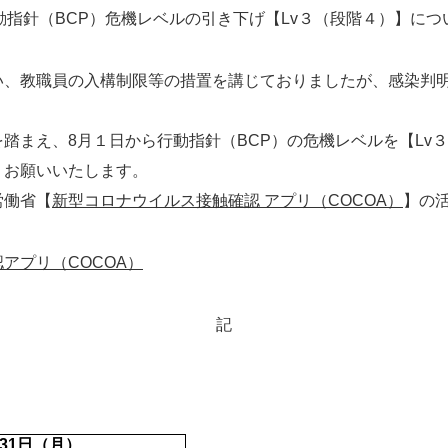
動指針（BCP）危機レベルの引き下げ【Lv３（段階４）】につ
い、教職員の入構制限等の措置を講じておりましたが、感染判明
踏まえ、8月１日から行動指針（BCP）の危機レベルを【Lv
うお願いいたします。
労働省【
新型コロナウイルス接触確認 アプリ（COCOA）
】の
アプリ（COCOA）
記
31日（月）