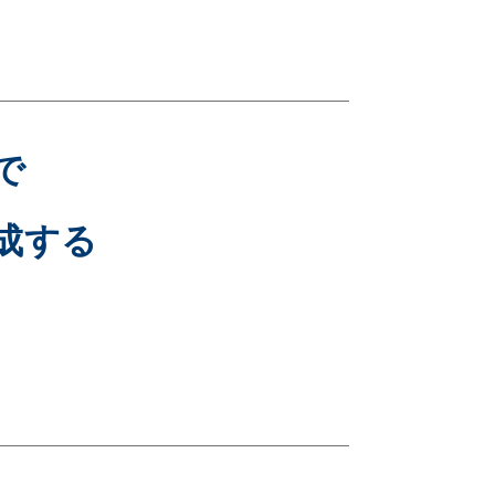
で
成する