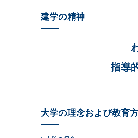
建学の精神
指導
大学の理念および教育