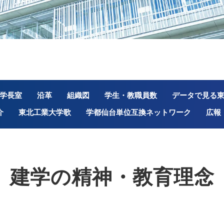
学長室
沿革
組織図
学生・教職員数
データで見る
介
東北工業大学歌
学都仙台単位互換ネットワーク
広報
建学の精神・教育理念