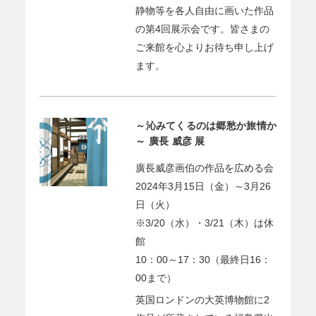
静物等を各人自由に画いた作品
の第4回展示会です。皆さまの
ご来館を心よりお待ち申し上げ
ます。
～沁みてくるのは郷愁か旅情か
～ 廣長 威彦 展
廣長威彦画伯の作品を広める会
2024年3月15日（金）～3月26
日（火）
※3/20（水）・3/21（木）は休
館
10：00～17：30（最終日16：
00まで）
英国ロンドンの大英博物館に2