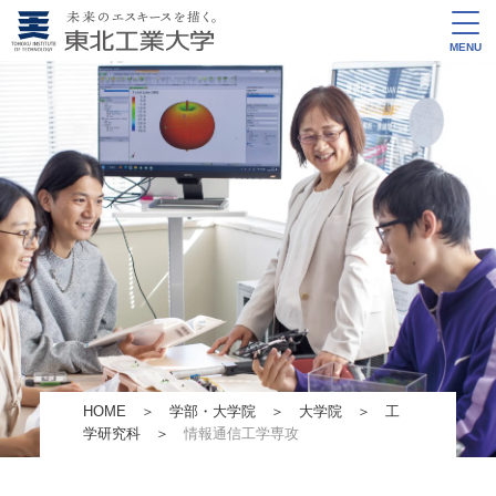
MENU
HOME
＞
学部・大学院
＞
大学院
＞
工
学研究科
＞
情報通信⼯学専攻