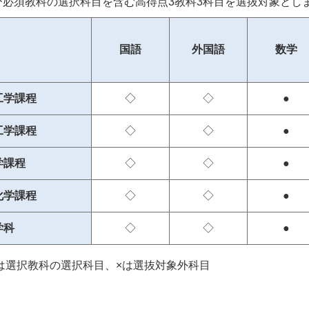
及び必須教科の選択科目を含む高得点3教科3科目を選抜対象とし
国語
外国語
数学
工学課程
◇
◇
●
工学課程
◇
◇
●
学課程
◇
◇
●
化学課程
◇
◇
●
学科
◇
◇
●
は選択教科の選択科目、×は選抜対象外科目