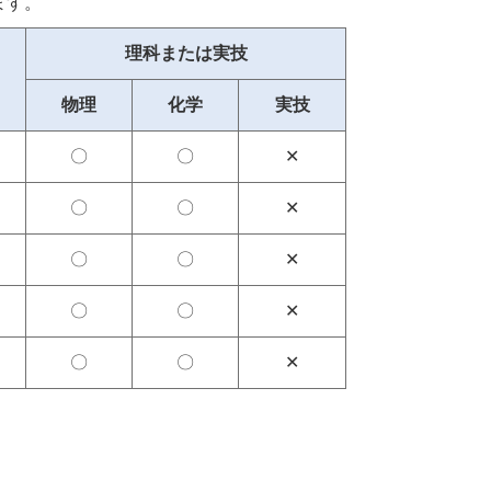
ます。
理科または実技
物理
化学
実技
〇
〇
✕
〇
〇
✕
〇
〇
✕
〇
〇
✕
〇
〇
✕