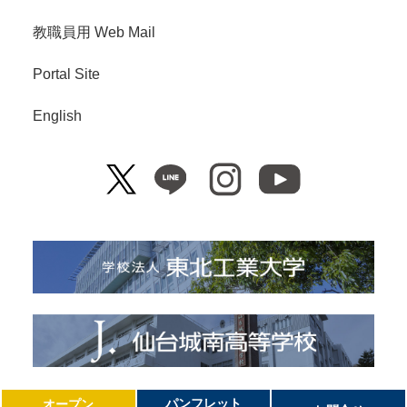
教職員用 Web Mail
Portal Site
English
Copyright© Tohoku Institute of Technology. All Right Reserved.
パンフレット
オープン