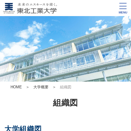
MENU
HOME
＞
大学概要
＞
組織図
組織図
大学組織図