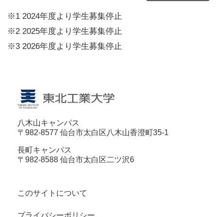
※1 2024年度より学生募集停止
※2 2025年度より学生募集停止
※3 2026年度より学生募集停止
八木山キャンパス
〒982-8577 仙台市太白区八木山香澄町35-1
長町キャンパス
〒982-8588 仙台市太白区二ツ沢6
このサイトについて
プライバシーポリシー