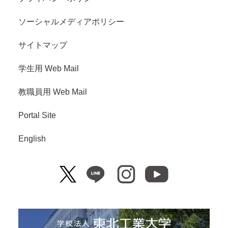
ソーシャルメディアポリシー
サイトマップ
学生用 Web Mail
教職員用 Web Mail
Portal Site
English