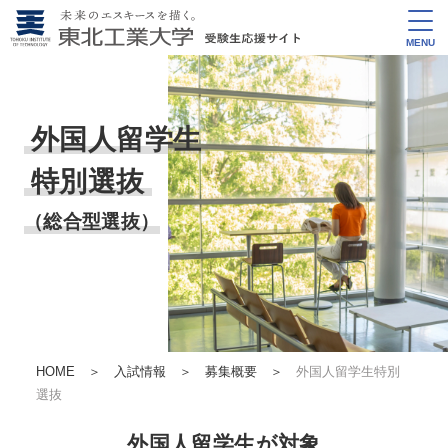
MENU
外国人留学生
特別選抜
（総合型選抜）
HOME
＞
入試情報
＞
募集概要
＞
外国人留学生特別
選抜
外国人留学生が対象