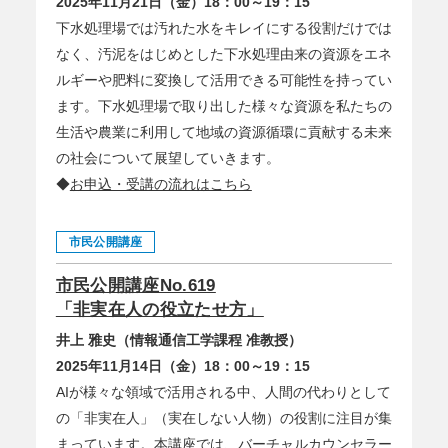
2025年11月21日（金）18：00～19：15
下水処理場では汚れた水をキレイにする役割だけでは
なく、汚泥をはじめとした下水処理由来の資源をエネ
ルギーや肥料に変換して活用できる可能性を持ってい
ます。下水処理場で取り出した様々な資源を私たちの
生活や農業に利用して地域の資源循環に貢献する未来
の社会について展望していきます。
◆
お申込・受講の流れはこちら
市民公開講座
市民公開講座No.619
「非実在人の役立たせ方」
井上 雅史（情報通信工学課程 准教授）
2025年11月14日（金）18：00～19：15
AIが様々な領域で活用される中、人間の代わりとして
の「非実在人」（実在しない人物）の役割に注目が集
まっています。本講座では、バーチャルカウンセラー