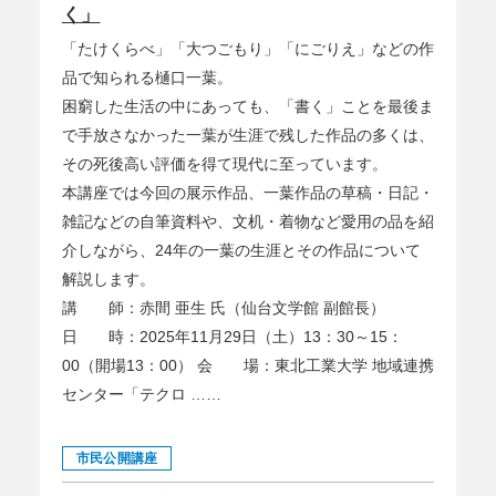
く」
「たけくらべ」「大つごもり」「にごりえ」などの作
品で知られる樋口一葉。
困窮した生活の中にあっても、「書く」ことを最後ま
で手放さなかった一葉が生涯で残した作品の多くは、
その死後高い評価を得て現代に至っています。
本講座では今回の展示作品、一葉作品の草稿・日記・
雑記などの自筆資料や、文机・着物など愛用の品を紹
介しながら、24年の一葉の生涯とその作品について
解説します。
講 師：赤間 亜生 氏（仙台文学館 副館長）
日 時：2025年11月29日（土）13：30～15：
00（開場13：00） 会 場：東北工業大学 地域連携
センター「テクロ ……
市民公開講座