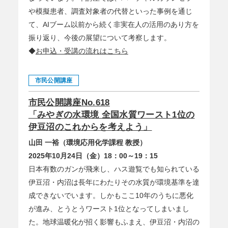
や模擬患者、調査対象者の代替といった事例を通じ
て、AIブーム以前から続く非実在人の活用のあり方を
振り返り、今後の展望について考察します。
◆
お申込・受講の流れはこちら
市民公開講座
市民公開講座No.618
「みやぎの水環境 全国水質ワースト1位の
伊豆沼のこれからを考えよう」
山田 一裕（環境応用化学課程 教授）
2025年10月24日（金）18：00～19：15
日本有数のガンが飛来し、ハス遊覧でも知られている
伊豆沼・内沼は長年にわたりその水質が環境基準を達
成できないでいます。しかもここ10年のうちに悪化
が進み、とうとうワースト1位となってしまいまし
た。地球温暖化が招く影響もふまえ、伊豆沼・内沼の