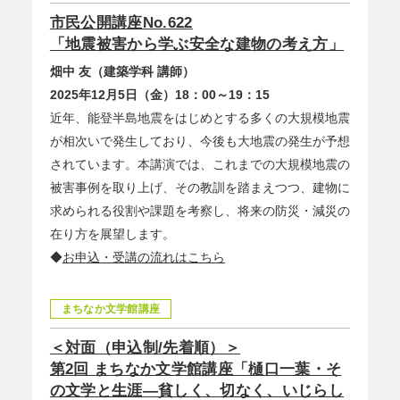
市民公開講座No.622
「地震被害から学ぶ安全な建物の考え方」
畑中 友（建築学科 講師）
2025年12月5日（金）18：00～19：15
近年、能登半島地震をはじめとする多くの大規模地震
が相次いで発生しており、今後も大地震の発生が予想
されています。本講演では、これまでの大規模地震の
被害事例を取り上げ、その教訓を踏まえつつ、建物に
求められる役割や課題を考察し、将来の防災・減災の
在り方を展望します。
◆
お申込・受講の流れはこちら
まちなか文学館講座
＜対面（申込制/先着順）＞
第2回 まちなか文学館講座「樋口一葉・そ
の文学と生涯―貧しく、切なく、いじらし