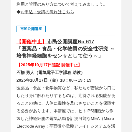
利用と管理のあり方について考えてみましょう。
◆
お申込・受講の流れはこちら
市民公開講座
【開催中止】
市民公開講座No.617
「医薬品・食品・化学物質の安全性研究 ～
培養神経細胞をセンサとして使う～」
【2025年10月17日追記 開催中止】
石橋 勇人（電気電子工学課程 助教）
2025年10月17日（金）18：00～19：15
医薬品・食品・化学物質など、私たちが普段から口に
したり身に触れたりするものは、期待される効能があ
ることの他に、人体に毒性を及ぼさないことを保障す
る必要があります。本講座では、ヒトiPS細胞から作
製した神経細胞の電気活動を計測可能なMEA（Micro
Electrode Array：平面微小電極アレイ）システムを活