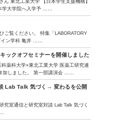
の皆さん 東北工業大学 【日本学生支援機構】
本学大学院へ入学予 ……
ご覧ください。 特集「LABORATORY
イン学科 亀井 ……
連携キックオフセミナーを開催しました
医科薬科大学×東北工業大学 医薬工研究連
参加しました。 第一部講演会 ……
 Lab Talk 気づく→ 変わるを公開
 研究室通信と研究室対談 Lab Talk 気づく
……