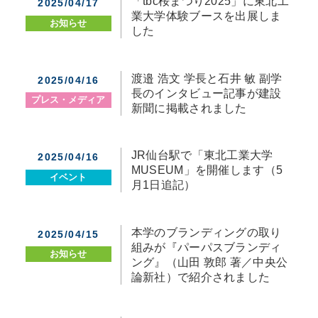
「tbc桜まつり2025」に東北工
2025/04/17
業大学体験ブースを出展しま
お知らせ
した
渡邉 浩文 学長と石井 敏 副学
2025/04/16
長のインタビュー記事が建設
プレス・メディア
新聞に掲載されました
JR仙台駅で「東北工業大学
2025/04/16
MUSEUM」を開催します（5
イベント
月1日追記）
本学のブランディングの取り
2025/04/15
組みが『パーパスブランディ
お知らせ
ング』（山田 敦郎 著／中央公
論新社）で紹介されました