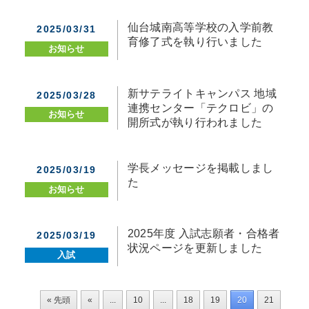
仙台城南高等学校の入学前教
2025/03/31
育修了式を執り行いました
お知らせ
新サテライトキャンパス 地域
2025/03/28
連携センター「テクロビ」の
お知らせ
開所式が執り行われました
学長メッセージを掲載しまし
2025/03/19
た
お知らせ
2025年度 入試志願者・合格者
2025/03/19
状況ページを更新しました
入試
« 先頭
«
...
10
...
18
19
20
21
22