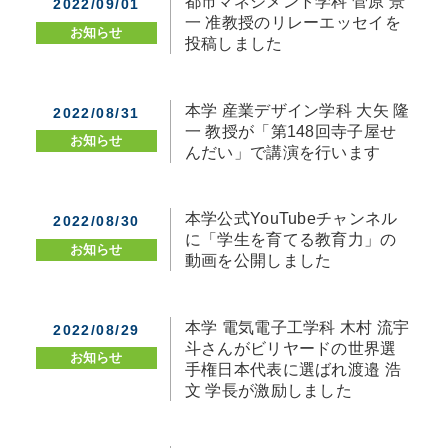
都市マネジメント学科 菅原 景
2022/09/01
一 准教授のリレーエッセイを
お知らせ
投稿しました
本学 産業デザイン学科 大矢 隆
2022/08/31
一 教授が「第148回寺子屋せ
お知らせ
んだい」で講演を行います
本学公式YouTubeチャンネル
2022/08/30
に「学生を育てる教育力」の
お知らせ
動画を公開しました
本学 電気電子工学科 木村 流宇
2022/08/29
斗さんがビリヤードの世界選
お知らせ
手権日本代表に選ばれ渡邉 浩
文 学長が激励しました