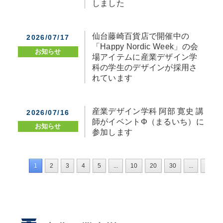
しました
仙台藤崎百貨店で開催中の
2026/07/17
「Happy Nordic Week」の会
お知らせ
場アイテムに産業デザイン学
科の学生のデザインが採用さ
れています
産業デザイン学科 阿部 寛史 講
2026/07/16
師がイベントΦ（まるいち）に
お知らせ
参加します
1
2
3
4
5
...
10
20
30
...
»