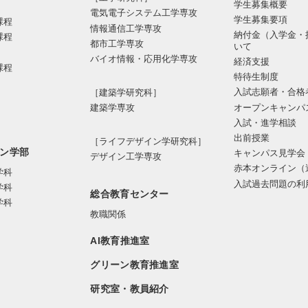
学生募集概要
電気電⼦システム⼯学専攻
学生募集要項
課程
情報通信⼯学専攻
納付金（入学金・
課程
都市⼯学専攻
いて
バイオ情報・応⽤化学専攻
経済支援
課程
特待生制度
入試志願者・合格
［建築学研究科］
オープンキャンパ
建築学専攻
入試・進学相談
出前授業
［ライフデザイン学研究科］
ン学部
キャンパス見学会
デザイン工学専攻
赤本オンライン（
学科
入試過去問題の利
学科
総合教育センター
学科
教職関係
AI教育推進室
グリーン教育推進室
研究室・教員紹介