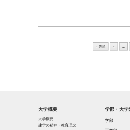
« 先頭
«
...
大学概要
学部・大学
大学概要
学部
建学の精神・教育理念