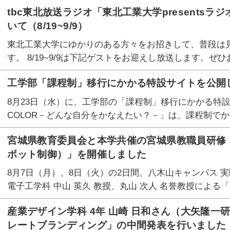
tbc東北放送ラジオ「東北工業大学presents
いて（8/19~9/9）
東北工業大学にゆかりのある方々をお招きして、普段は
す。 8/19~9/9は下記ゲストをお迎えし放送します。ぜ
工学部「課程制」移行にかかる特設サイトを公開
8月23日（水）に、工学部の「課程制」移行にかかる特設サ
COLOR－どんな自分をかなえたい？－」は、課程制で
宮城県教育委員会と本学共催の宮城県教職員研修
ボット制御）」を開催しました
8月7日（月）、8日（火）の2日間、八木山キャンパス 実験
電子工学科 中山 英久 教授、丸山 次人 名誉教授による
産業デザイン学科 4年 山崎 日和さん（大矢隆
レートブランディング」の中間発表を行いました