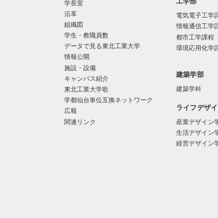
工学部
学長室
沿革
電気電子工学
組織図
情報通信工学
学生・教職員数
都市工学課程
データで見る東北工業大学
環境応用化学
情報公開
施設・設備
建築学部
キャンパス紹介
建築学科
東北工業大学歌
学都仙台単位互換ネットワーク
ライフデザイ
広報
関連リンク
産業デザイン
生活デザイン
経営デザイン