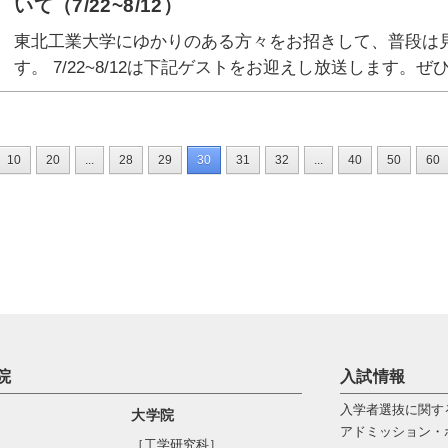
いて（7/22~8/12）
東北工業大学にゆかりのある方々をお招きして、普段は
す。 7/22~8/12は下記ゲストをお迎えし放送します。
10
20
...
28
29
30
31
32
...
40
50
60
院
入試情報
入学者選抜に関す
大学院
アドミッション・
［工学研究科］