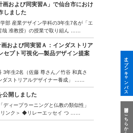
計画および同実習A」で仙台市におけ
作しました
学部 産業デザイン学科の3年生7名が「エ
哉 准教授）の授業で取り組ん ……
計画および同実習Ａ：インダストリア
ンセプト可視化―製品デザイン提案
オープンキャンパス
 3年生2名（佐藤 尊さん／竹谷 和真さ
ンダストリアルデザイナー養成」 ……
を公開しました
イ「ディープラーニングと仏教の類似性」
質問はこちらから
リンク＞ ◆リレーエッセイ つ ……