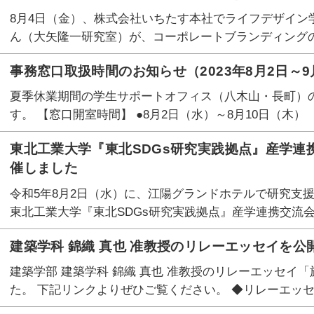
8月4日（金）、株式会社いちたす本社でライフデザイン学
ん（大矢隆一研究室）が、コーポレートブランディングの
事務窓口取扱時間のお知らせ（2023年8月2日～9
夏季休業期間の学生サポートオフィス（八木山・長町）
す。 【窓口開室時間】 ●8月2日（水）～8月10日（木） ・・
東北工業大学『東北SDGs研究実践拠点』産学連携
催しました
令和5年8月2日（水）に、江陽グランドホテルで研究支
東北工業大学『東北SDGs研究実践拠点』産学連携交流
建築学科 錦織 真也 准教授のリレーエッセイを公
建築学部 建築学科 錦織 真也 准教授のリレーエッセイ
た。 下記リンクよりぜひご覧ください。 ◆リレーエッセイ