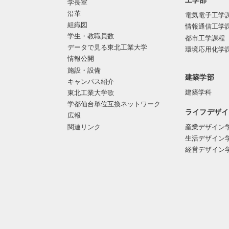
工学部
学長室
沿革
電気電子工学
組織図
情報通信工学
学生・教職員数
都市工学課程
データで見る東北工業大学
環境応用化学
情報公開
施設・設備
建築学部
キャンパス紹介
建築学科
東北工業大学歌
学都仙台単位互換ネットワーク
ライフデザイ
広報
関連リンク
産業デザイン
生活デザイン
経営デザイン