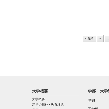
« 先頭
«
..
大学概要
学部・大学
大学概要
学部
建学の精神・教育理念