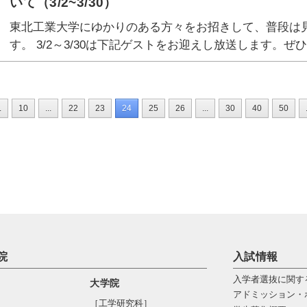
いて（3/2~3/30）
東北工業大学にゆかりのある方々をお招きして、普段は
す。 3/2～3/30は下記ゲストをお迎えし放送します。ぜ
.
10
...
22
23
24
25
26
...
30
40
50
院
入試情報
入学者選抜に関す
大学院
アドミッション・
［工学研究科］