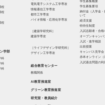
学生募集概要
電気電⼦システム⼯学専攻
学生募集要項
課程
情報通信⼯学専攻
納付金（入学金・
課程
都市⼯学専攻
いて
バイオ情報・応⽤化学専攻
経済支援
課程
特待生制度
入試志願者・合格
［建築学研究科］
オープンキャンパ
建築学専攻
入試・進学相談
出前授業
［ライフデザイン学研究科］
ン学部
キャンパス見学会
デザイン工学専攻
赤本オンライン（
学科
入試過去問題の利
学科
総合教育センター
学科
教職関係
AI教育推進室
グリーン教育推進室
研究室・教員紹介