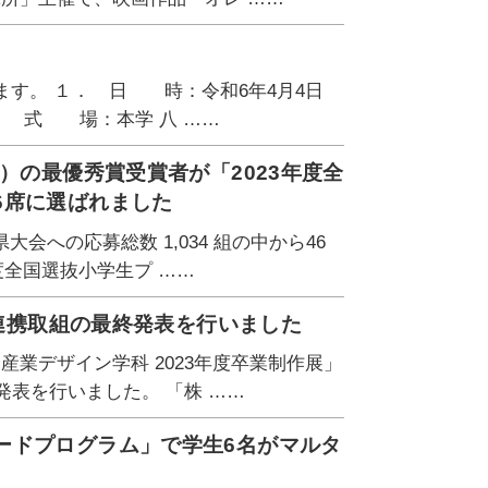
ます。 １． 日 時：令和6年4月4日
 式 場：本学 八 ……
）の最優秀賞受賞者が「2023年度全
6席に選ばれました
会への応募総数 1,034 組の中から46
度全国選抜小学生プ ……
学連携取組の最終発表を行いました
産業デザイン学科 2023年度卒業制作展」
発表を行いました。 「株 ……
ードプログラム」で学生6名がマルタ