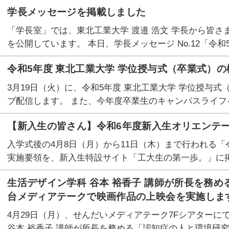
学長メッセージを掲載しました
「学長室」では、東北工業大学 渡邉 浩文 学長から皆
を公開しています。 本日、学長メッセージ No.12「令和
令和5年度 東北工業大学 学位授与式（卒業式）
3月19日（火）に、令和5年度 東北工業大学 学位授与
ブ配信します。 また、今年度卒業生のキャンパスライフ
【新入生の皆さん】令和6年度新入生オリエンテ
入学式後の4月8日（月）から11日（木）まで行われる
実施要領を、新入生特設サイト「工大生の第一歩。」に掲
生活デザイン学科 谷本 裕香子 講師が所長を務
台メディアテークで映画作品の上映会を実施しま
4月29日（月）、せんだいメディアテーク7Fシアターに
谷本 裕香子 講師が所長を務める「認知症の人と環境研