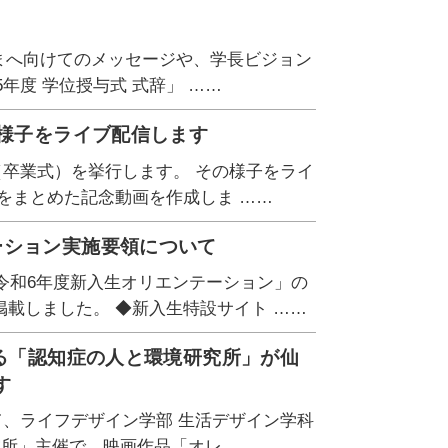
さまへ向けてのメッセージや、学長ビジョン
5年度 学位授与式 式辞」 ……
の様子をライブ配信します
式（卒業式）を挙行します。 その様子をライ
をまとめた記念動画を作成しま ……
ーション実施要領について
「令和6年度新入生オリエンテーション」の
載しました。 ◆新入生特設サイト ……
める「認知症の人と環境研究所」が仙
す
て、ライフデザイン学部 生活デザイン学科
究所」主催で、映画作品「オレ ……