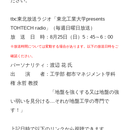
ださい。
tbc東北放送ラジオ「東北工業大学presents
TOHTECH radio」（毎週日曜日放送）
放 送 日 時：8月25日（日）5：45～6：00
※放送時間については変動する場合があります。以下の放送日時をご
確認ください。
パーソナリティ：渡辺 花 氏
出 演 者：工学部 都市マネジメント学科
権 永哲 教授
「地盤を強くする又は地盤の強
い弱いを見分ける…それが地盤工学の専門で
す！」
上記日時で以下のリンクから視聴できます。