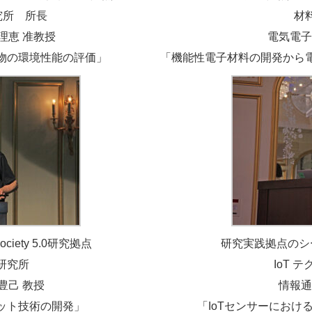
所 所長
材
理恵 准教授
電気電子
物の環境性能の評価」
「機能性電子材料の開発から
ety 5.0研究拠点
研究実践拠点のシーズ
研究所
IoT 
豊己 教授
情報通信
ット技術の開発」
「IoTセンサーにお