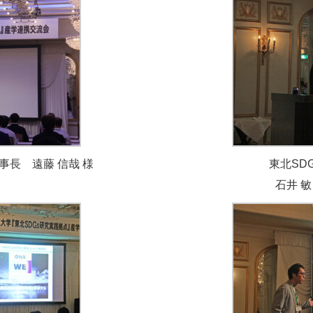
長 遠藤 信哉 様
東北SD
石井 