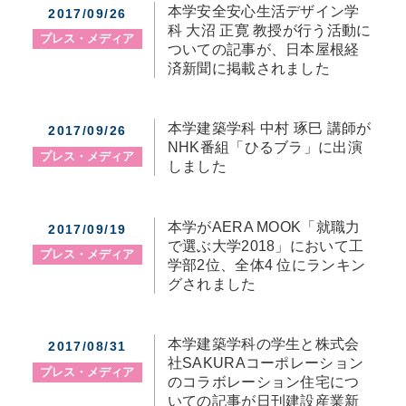
本学安全安心生活デザイン学
2017/09/26
科 大沼 正寛 教授が行う活動に
プレス・メディア
ついての記事が、日本屋根経
済新聞に掲載されました
本学建築学科 中村 琢巳 講師が
2017/09/26
NHK番組「ひるブラ」に出演
プレス・メディア
しました
本学がAERA MOOK「就職力
2017/09/19
で選ぶ大学2018」において工
プレス・メディア
学部2位、全体4 位にランキン
グされました
本学建築学科の学生と株式会
2017/08/31
社SAKURAコーポレーション
プレス・メディア
のコラボレーション住宅につ
いての記事が日刊建設産業新