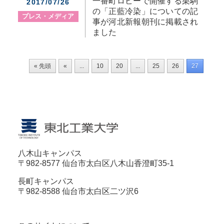
一番町ロビーで開催する栗駒
2017/07/26
の「正藍冷染」についての記
プレス・メディア
事が河北新報朝刊に掲載され
ました
« 先頭
«
...
10
20
...
25
26
27
28
八木山キャンパス
〒982-8577 仙台市太白区八木山香澄町35-1
長町キャンパス
〒982-8588 仙台市太白区二ツ沢6