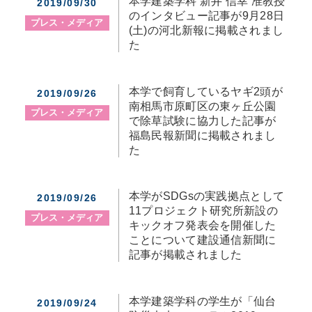
本学建築学科 新井 信幸 准教授
2019/09/30
のインタビュー記事が9月28日
プレス・メディア
(土)の河北新報に掲載されまし
た
本学で飼育しているヤギ2頭が
2019/09/26
南相馬市原町区の東ヶ丘公園
プレス・メディア
で除草試験に協力した記事が
福島民報新聞に掲載されまし
た
本学がSDGsの実践拠点として
2019/09/26
11プロジェクト研究所新設の
プレス・メディア
キックオフ発表会を開催した
ことについて建設通信新聞に
記事が掲載されました
本学建築学科の学生が「仙台
2019/09/24