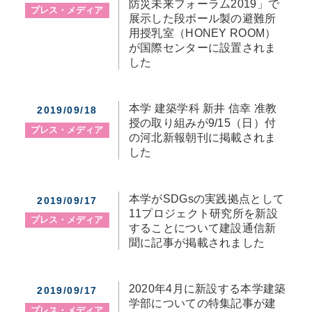
防災未来フォーラム2019」で
プレス・メディア
展示した段ボール製の避難所
用授乳室（HONEY ROOM）
が国際センターに設置されま
した
本学 建築学科 新井 信幸 准教
2019/09/18
授の取り組みが9/15（日）付
プレス・メディア
の河北新報朝刊に掲載されま
した
本学がSDGsの実践拠点として
2019/09/17
11プロジェクト研究所を新設
プレス・メディア
することについて建設通信新
聞に記事が掲載されました
2020年4月に新設する本学建築
2019/09/17
学部についての特集記事が建
プレス・メディア