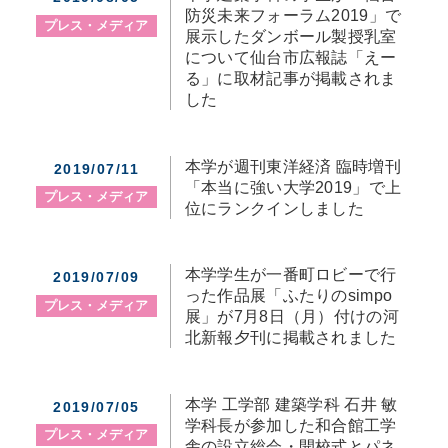
防災未来フォーラム2019」で
プレス・メディア
展示したダンボール製授乳室
について仙台市広報誌「えー
る」に取材記事が掲載されま
した
本学が週刊東洋経済 臨時増刊
2019/07/11
「本当に強い大学2019」で上
プレス・メディア
位にランクインしました
本学学生が一番町ロビーで行
2019/07/09
った作品展「ふたりのsimpo
プレス・メディア
展」が7月8日（月）付けの河
北新報夕刊に掲載されました
本学 工学部 建築学科 石井 敏
2019/07/05
学科長が参加した和合館工学
プレス・メディア
舎の設立総会・開校式とパネ