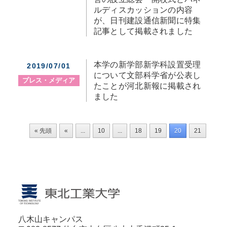
ルディスカッションの内容
が、日刊建設通信新聞に特集
記事として掲載されました
本学の新学部新学科設置受理
2019/07/01
について文部科学省が公表し
プレス・メディア
たことが河北新報に掲載され
ました
« 先頭
«
...
10
...
18
19
20
21
22
八木山キャンパス