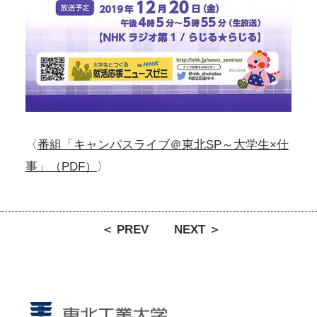
〈
番組「キャンパスライブ＠東北SP～大学生×仕
事」（PDF）
〉
＜ PREV
NEXT ＞