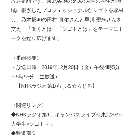
放送番組です。東北各地の5つの大学の学生が地
域に根ざしたプロフェッショナルなシゴトを取材
し、乃木坂46の田村 真佑さんと早川 聖来さんを
交え、「働くとは」「シゴトとは」をテーマにト
ークを繰り広げます。
〈番組概要〉
・放送日時 2019年12月20日（金）午後4時5分
～5時55分（生放送）
【NHKラジオ第1/らじる☆らじる】
〈関連リンク〉
◆
NHKラジオ第1「キャンパスライブ＠東北SP～
大学生×シゴト～」
◆
報道部会