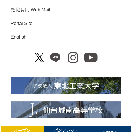
教職員用 Web Mail
Portal Site
English
Copyright© Tohoku Institute of Technology. All Right Reserved.
パンフレット
オープン