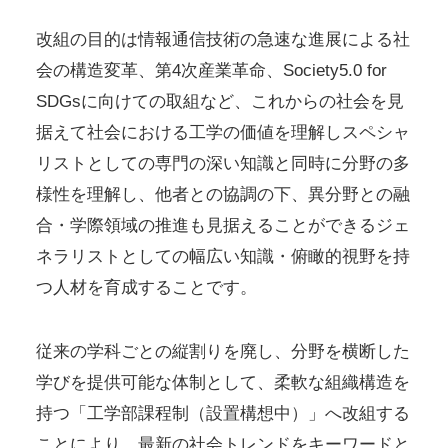
改組の目的は情報通信技術の急速な進展による社
会の構造変革、第4次産業革命、Society5.0 for
SDGsに向けての取組など、これからの社会を見
据えて社会における工学の価値を理解しスペシャ
リストとしての専門の深い知識と同時に分野の多
様性を理解し、他者との協調の下、異分野との融
合・学際領域の推進も見据えることができるジェ
ネラリストとしての幅広い知識・俯瞰的視野を持
つ人材を育成することです。
従来の学科ごとの縦割りを廃し、分野を横断した
学びを提供可能な体制として、柔軟な組織構造を
持つ「工学部課程制（設置構想中）」へ改組する
ことにより、最新の社会トレンドをキーワードと