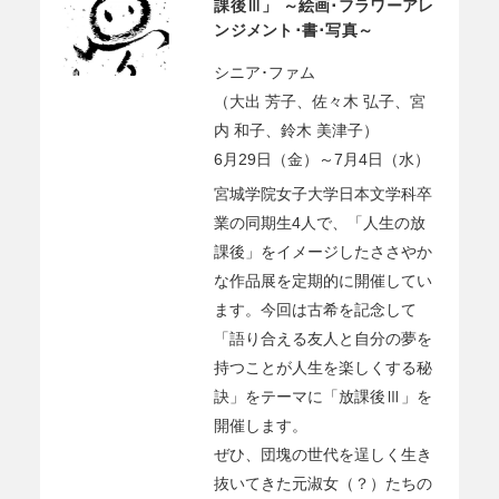
課後Ⅲ」 ～絵画･フラワーアレ
ンジメント･書･写真～
シニア･ファム
（大出 芳子、佐々木 弘子、宮
内 和子、鈴木 美津子）
6月29日（金）～7月4日（水）
宮城学院女子大学日本文学科卒
業の同期生4人で、「人生の放
課後」をイメージしたささやか
な作品展を定期的に開催してい
ます。今回は古希を記念して
「語り合える友人と自分の夢を
持つことが人生を楽しくする秘
訣」をテーマに「放課後Ⅲ」を
開催します。
ぜひ、団塊の世代を逞しく生き
抜いてきた元淑女（？）たちの