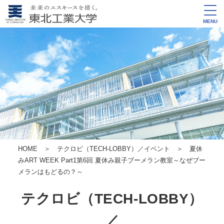
MENU
HOME
＞
テクロビ（TECH-LOBBY）／イベント
＞ 夏休
みART WEEK Part1
第6回 夏休み親子ブーメラン教室
～なぜブー
メランはもどるの？～
テクロビ（TECH-LOBBY）
／