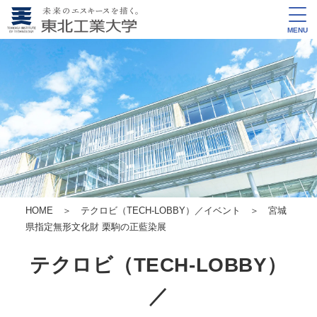
MENU
HOME
＞
テクロビ（TECH-LOBBY）／イベント
＞ 宮城
県指定無形文化財 栗駒の正藍染展
テクロビ（TECH-LOBBY）
／