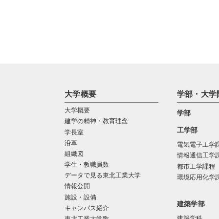
大学概要
学部・大学
大学概要
学部
建学の精神・教育理念
工学部
学長室
沿革
電気電子工学
組織図
情報通信工学
学生・教職員数
都市工学課程
データで見る東北工業大学
環境応用化学
情報公開
施設・設備
建築学部
キャンパス紹介
建築学科
東北工業大学歌