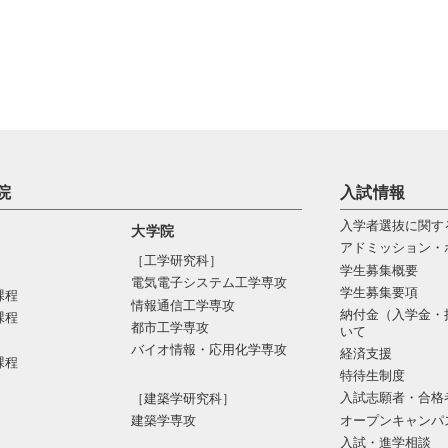
院
入試情報
入学者選抜に関す
大学院
アドミッション・
［工学研究科］
学生募集概要
電気電⼦システム⼯学専攻
学生募集要項
課程
情報通信⼯学専攻
納付金（入学金・
課程
都市⼯学専攻
いて
バイオ情報・応⽤化学専攻
経済支援
課程
特待生制度
入試志願者・合格
［建築学研究科］
オープンキャンパ
建築学専攻
入試・進学相談