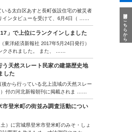
っている太白区あすと長町仮設住宅の被災者
質問はこちらから
インタビューを受けて、6月4日（ ……
017」で上位にランクインしました
東洋経済新報社 2017年5月24日発行）
クされました。 また、 ……
が行う天然スレート民家の建築歴史地
ました
災直後から行っている北上流域の天然スレー
木）付の河北新報朝刊に掲載されま ……
登米市登米町の街並み調査活動につい
日（土）に宮城県登米市登米町のみそ・しょ