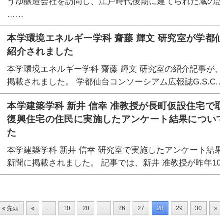
うゆ醸造会社を訪問し、江戸時代後期に建てられた蔵の
……
本学環境エネルギー学科 齋藤 輝文 研究室が学都仙
紹介されました
本学環境エネルギー学科 齋藤 輝文 研究室の紹介記事が、
掲載されました。 学都仙台コンソーシアム広報誌G.S.C
本学建築学科 新井 信幸 准教授が長町仮設住宅で
復興住宅の住民に実施したアンケート結果につい
た
本学建築学科 新井 信幸 研究室で実施したアンケート結
新聞に掲載されました。 記事では、新井 准教授が昨年1
« 先頭
«
...
10
20
...
26
27
28
29
30
»