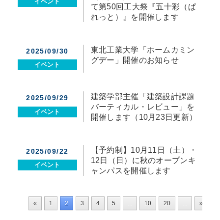
イベント
て第50回工大祭『五十彩（ぱ
れっと）』を開催します
東北工業大学「ホームカミン
2025/09/30
グデー」開催のお知らせ
イベント
建築学部主催「建築設計課題
2025/09/29
バーティカル・レビュー」を
イベント
開催します（10月23日更新）
【予約制】10月11日（土）・
2025/09/22
12日（日）に秋のオープンキ
イベント
ャンパスを開催します
«
1
2
3
4
5
...
10
20
...
»
最