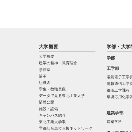
大学概要
学部・大学
大学概要
学部
建学の精神・教育理念
工学部
学長室
沿革
電気電子工学
組織図
情報通信工学
学生・教職員数
都市工学課程
データで見る東北工業大学
環境応用化学
情報公開
施設・設備
建築学部
キャンパス紹介
建築学科
東北工業大学歌
学都仙台単位互換ネットワーク