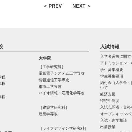
＜ PREV
NEXT ＞
院
入試情報
入学者選抜に関す
大学院
アドミッション・
［工学研究科］
学生募集概要
電気電⼦システム⼯学専攻
学生募集要項
課程
情報通信⼯学専攻
納付金（入学金・
課程
都市⼯学専攻
いて
バイオ情報・応⽤化学専攻
経済支援
課程
特待生制度
入試志願者・合格
［建築学研究科］
オープンキャンパ
建築学専攻
入試・進学相談
出前授業
［ライフデザイン学研究科］