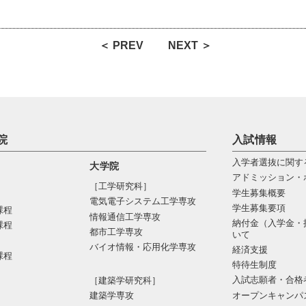
＜ PREV
NEXT ＞
院
入試情報
入学者選抜に関す
大学院
アドミッション・
［工学研究科］
学生募集概要
電気電⼦システム⼯学専攻
学生募集要項
課程
情報通信⼯学専攻
納付金（入学金・
課程
都市⼯学専攻
いて
バイオ情報・応⽤化学専攻
経済支援
課程
特待生制度
入試志願者・合格
［建築学研究科］
オープンキャンパ
建築学専攻