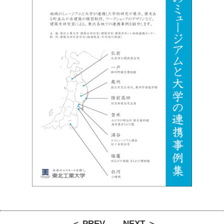
＜ PREV
NEXT ＞