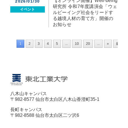
【オンライン開催】Well-being
2026/01/30
研究所 令和7年度講演会「ウェ
イベント
ルビーイング社会をリードす
る越境人材の育て方」開催の
お知らせ
1
2
3
4
5
...
10
20
...
»
最後 »
八木山キャンパス
〒982-8577 仙台市太白区八木山香澄町35-1
長町キャンパス
〒982-8588 仙台市太白区二ツ沢6