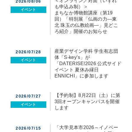
＜オンライン／対面（いずれ
2026/08/06
も申込み制）＞
イベント
まちなか博物館講座（第19
回）「特別展「仏画の力―東
北 珠玉の仏教絵画―」見どこ
ろ紹介」開催のお知らせ
産業デザイン学科 学生有志団
2026/07/28
体「S-key’s」が
イベント
「DATERISE!2026 公式サイド
イベント 夏休み縁日
ENNICHI」に参加します
【予約制】8月22日（土）に第
2026/07/27
3回オープンキャンパスを開催
イベント
します
「大学見本市2026～イノベー
2026/07/15