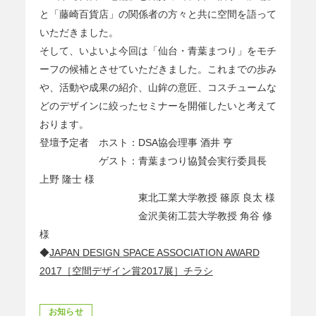
と「藤崎百貨店」の関係者の方々と共に空間を語って
いただきました。
そして、いよいよ今回は「仙台・青葉まつり」をモチ
ーフの候補とさせていただきました。これまでの歩み
や、活動や成果の紹介、山鉾の意匠、コスチュームな
どのデザインに絞ったセミナーを開催したいと考えて
おります。
登壇予定者 ホスト：DSA協会理事 酒井 亨
ゲスト：青葉まつり協賛会実行委員長
上野 隆士 様
東北工業大学教授 篠原 良太 様
金沢美術工芸大学教授 角谷 修
様
◆
JAPAN DESIGN SPACE ASSOCIATION AWARD
2017［空間デザイン賞2017展］チラシ
お知らせ