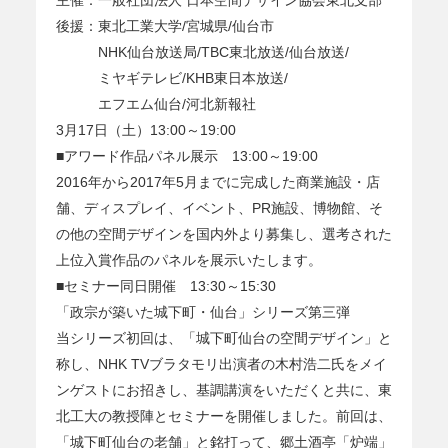
後援：東北工業大学/宮城県/仙台市
NHK仙台放送局/TBC東北放送/仙台放送/
ミヤギテレビ/KHB東日本放送/
エフエム仙台/河北新報社
3月17日（土）13:00～19:00
■アワード作品パネル展示 13:00～19:00
2016年から2017年5月までに完成した商業施設・店
舗、ディスプレイ、イベント、PR施設、博物館、そ
の他の空間デザインを国内外より募集し、選考された
上位入賞作品のパネルを展示いたします。
■セミナー同日開催 13:30～15:30
「政宗が築いた城下町・仙台」シリーズ第三弾
当シリーズ初回は、「城下町仙台の空間デザイン」と
称し、NHK TVブラタモリ出演者の木村浩二氏をメイ
ンゲストにお招きし、基調講演をいただくと共に、東
北工大の教授陣とセミナーを開催しました。前回は、
「城下町仙台の老舗」と銘打って、郷土酒亭「炉端」