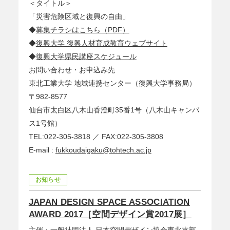
＜タイトル＞
「災害危険区域と復興の自由」
◆
募集チラシはこちら（PDF）
◆
復興大学 復興人材育成教育ウェブサイト
◆
復興大学県民講座スケジュール
お問い合わせ・お申込み先
東北工業大学 地域連携センター（復興大学事務局）
〒982-8577
仙台市太白区八木山香澄町35番1号（八木山キャンパ
ス1号館）
TEL:022-305-3818 ／ FAX:022-305-3808
E-mail :
fukkoudaigaku@tohtech.ac.jp
お知らせ
JAPAN DESIGN SPACE ASSOCIATION
AWARD 2017［空間デザイン賞2017展］
主催：一般社団法人 日本空間デザイン協会東北支部