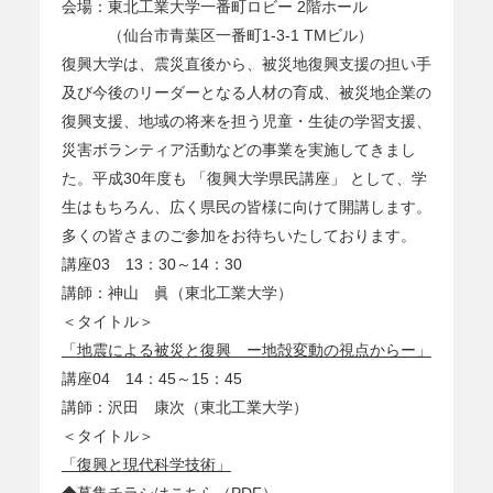
会場：東北工業大学一番町ロビー 2階ホール
（仙台市青葉区一番町1-3-1 TMビル）
復興大学は、震災直後から、被災地復興支援の担い手
及び今後のリーダーとなる人材の育成、被災地企業の
復興支援、地域の将来を担う児童・生徒の学習支援、
災害ボランティア活動などの事業を実施してきまし
た。平成30年度も 「復興大学県民講座」 として、学
生はもちろん、広く県民の皆様に向けて開講します。
多くの皆さまのご参加をお待ちいたしております。
講座03 13：30～14：30
講師：神山 眞（東北工業大学）
＜タイトル＞
「地震による被災と復興 ー地殻変動の視点からー」
講座04 14：45～15：45
講師：沢田 康次（東北工業大学）
＜タイトル＞
「復興と現代科学技術」
◆
募集チラシはこちら（PDF）