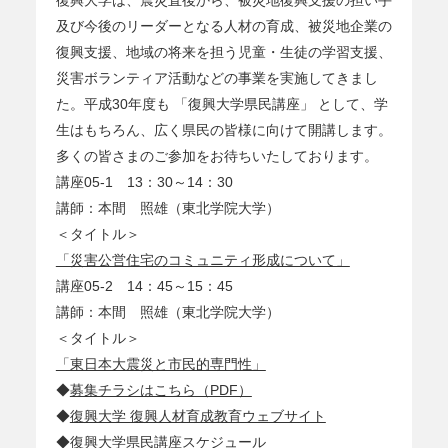
及び今後のリーダーとなる人材の育成、被災地企業の
復興支援、地域の将来を担う児童・生徒の学習支援、
災害ボランティア活動などの事業を実施してきまし
た。平成30年度も 「復興大学県民講座」 として、学
生はもちろん、広く県民の皆様に向けて開講します。
多くの皆さまのご参加をお待ちいたしております。
講座05-1 13：30～14：30
講師：本間 照雄（東北学院大学）
＜タイトル＞
「災害公営住宅のコミュニティ形成について」
講座05-2 14：45～15：45
講師：本間 照雄（東北学院大学）
＜タイトル＞
「東日本大震災と市民的専門性」
◆
募集チラシはこちら（PDF）
◆
復興大学 復興人材育成教育ウェブサイト
◆
復興大学県民講座スケジュール