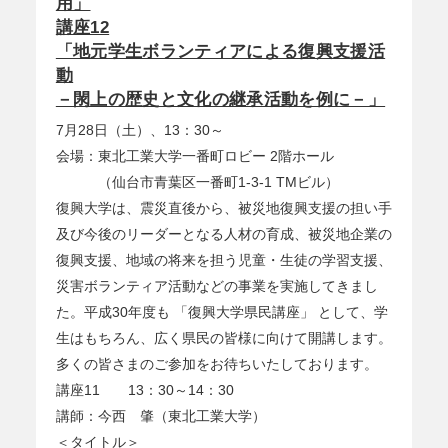
用」
講座12
「地元学生ボランティアによる復興支援活
動
－閖上の歴史と文化の継承活動を例に－」
7月28日（土）、13：30～
会場：東北工業大学一番町ロビー 2階ホール
（仙台市青葉区一番町1-3-1 TMビル）
復興大学は、震災直後から、被災地復興支援の担い手
及び今後のリーダーとなる人材の育成、被災地企業の
復興支援、地域の将来を担う児童・生徒の学習支援、
災害ボランティア活動などの事業を実施してきまし
た。平成30年度も 「復興大学県民講座」 として、学
生はもちろん、広く県民の皆様に向けて開講します。
多くの皆さまのご参加をお待ちいたしております。
講座11 13：30～14：30
講師：今西 肇（東北工業大学）
＜タイトル＞