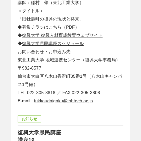
講師：稲村 肇（東北工業大学）
＜タイトル＞
「旧牡鹿町の復興の現状と将来」
◆
募集チラシはこちら（PDF）
◆
復興大学 復興人材育成教育ウェブサイト
◆
復興大学県民講座スケジュール
お問い合わせ・お申込み先
東北工業大学 地域連携センター（復興大学事務局）
〒982-8577
仙台市太白区八木山香澄町35番1号（八木山キャンパ
ス1号館）
TEL:022-305-3818 ／ FAX:022-305-3808
E-mail :
fukkoudaigaku@tohtech.ac.jp
お知らせ
復興大学県民講座
講座19