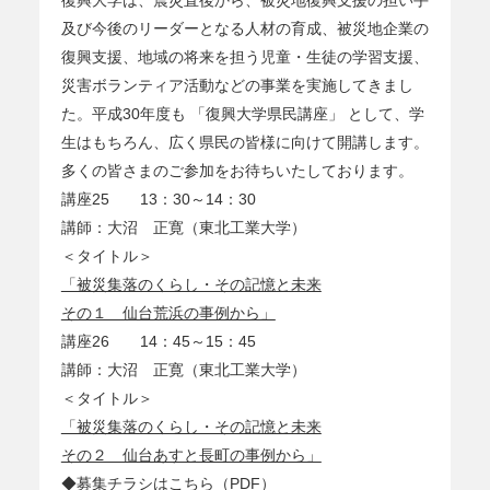
復興大学は、震災直後から、被災地復興支援の担い手
及び今後のリーダーとなる人材の育成、被災地企業の
復興支援、地域の将来を担う児童・生徒の学習支援、
災害ボランティア活動などの事業を実施してきまし
た。平成30年度も 「復興大学県民講座」 として、学
生はもちろん、広く県民の皆様に向けて開講します。
多くの皆さまのご参加をお待ちいたしております。
講座25 13：30～14：30
講師：大沼 正寛（東北工業大学）
＜タイトル＞
「被災集落のくらし・その記憶と未来
その１ 仙台荒浜の事例から」
講座26 14：45～15：45
講師：大沼 正寛（東北工業大学）
＜タイトル＞
「被災集落のくらし・その記憶と未来
その２ 仙台あすと長町の事例から」
◆
募集チラシはこちら（PDF）