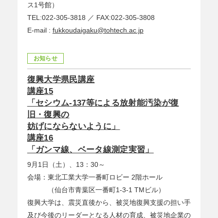
ス1号館）
TEL:022-305-3818 ／ FAX:022-305-3808
E-mail :
fukkoudaigaku@tohtech.ac.jp
お知らせ
復興大学県民講座
講座15
「セシウム-137等による放射能汚染が復
旧・復興の
妨げにならないように」
講座16
「ガンマ線、ベータ線測定実習」
9月1日（土）、13：30～
会場：東北工業大学一番町ロビー 2階ホール
（仙台市青葉区一番町1-3-1 TMビル）
復興大学は、震災直後から、被災地復興支援の担い手
及び今後のリーダーとなる人材の育成、被災地企業の