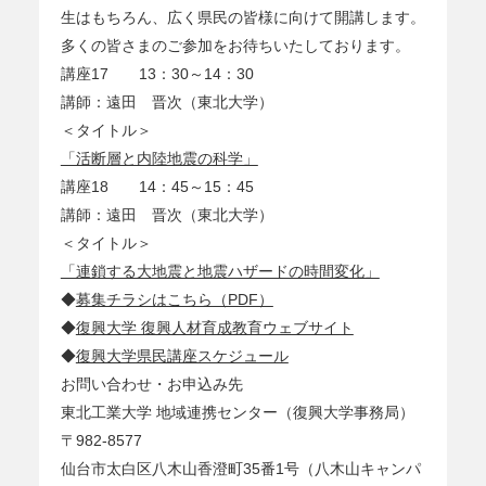
生はもちろん、広く県民の皆様に向けて開講します。
多くの皆さまのご参加をお待ちいたしております。
講座17 13：30～14：30
講師：遠田 晋次（東北大学）
＜タイトル＞
「活断層と内陸地震の科学」
講座18 14：45～15：45
講師：遠田 晋次（東北大学）
＜タイトル＞
「連鎖する大地震と地震ハザードの時間変化」
◆
募集チラシはこちら（PDF）
◆
復興大学 復興人材育成教育ウェブサイト
◆
復興大学県民講座スケジュール
お問い合わせ・お申込み先
東北工業大学 地域連携センター（復興大学事務局）
〒982-8577
仙台市太白区八木山香澄町35番1号（八木山キャンパ