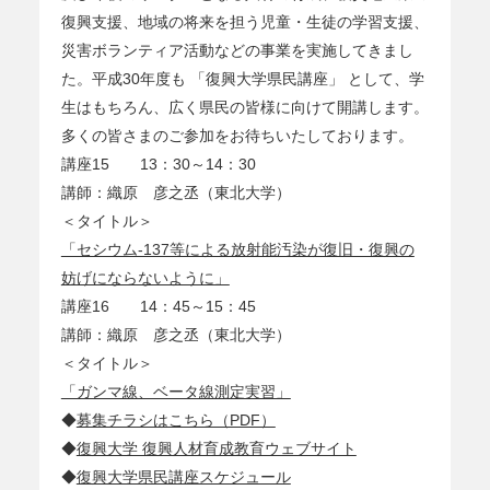
復興支援、地域の将来を担う児童・生徒の学習支援、
災害ボランティア活動などの事業を実施してきまし
た。平成30年度も 「復興大学県民講座」 として、学
生はもちろん、広く県民の皆様に向けて開講します。
多くの皆さまのご参加をお待ちいたしております。
講座15 13：30～14：30
講師：織原 彦之丞（東北大学）
＜タイトル＞
「セシウム-137等による放射能汚染が復旧・復興の
妨げにならないように」
講座16 14：45～15：45
講師：織原 彦之丞（東北大学）
＜タイトル＞
「ガンマ線、ベータ線測定実習」
◆
募集チラシはこちら（PDF）
◆
復興大学 復興人材育成教育ウェブサイト
◆
復興大学県民講座スケジュール