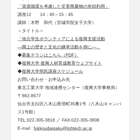
「資源循環を考慮した災害廃棄物の有効利用」
講座12 14：45～15：45
講師：木野 和代（宮城学院女子大学）
＜タイトル＞
「地元学生ボランティアによる復興支援活動
―閖上の歴史と文化の継承活動を例に―」
◆
募集チラシはこちら（PDF）
◆
復興大学 復興人材育成教育ウェブサイト
◆
復興大学県民講座スケジュール
お問い合わせ・お申込み先
東北工業大学 地域連携センター（復興大学事務局）
〒982-8577
仙台市太白区八木山香澄町35番1号（八木山キャンパ
ス1号館）
TEL:022-305-3818 ／ FAX:022-305-3808
E-mail :
fukkoudaigaku@tohtech.ac.jp