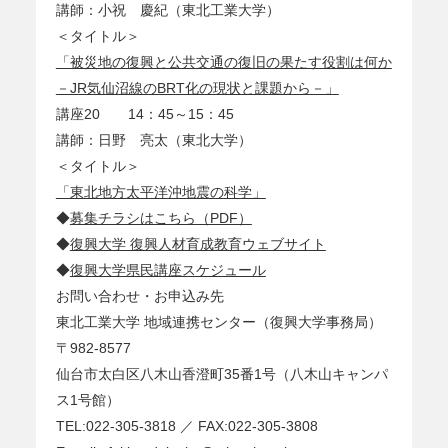
講師：小祝 慶紀（東北工業大学）
＜タイトル＞
「被災地の復興と公共交通の復旧の果たす役割は何か
－JR気仙沼線のBRT化の現状と課題から－」
講座20 14：45～15：45
講師：日野 亮太（東北大学）
＜タイトル＞
「東北地方太平洋沖地震の科学」
◆
募集チラシはこちら（PDF）
◆
復興大学 復興人材育成教育ウェブサイト
◆
復興大学県民講座スケジュール
お問い合わせ・お申込み先
東北工業大学 地域連携センター（復興大学事務局）
〒982-8577
仙台市太白区八木山香澄町35番1号（八木山キャンパ
ス1号館）
TEL:022-305-3818 ／ FAX:022-305-3808