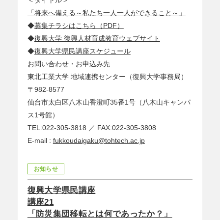
＜タイトル＞
「将来へ備える～私たち一人一人ができること～」
◆
募集チラシはこちら（PDF）
◆
復興大学 復興人材育成教育ウェブサイト
◆
復興大学県民講座スケジュール
お問い合わせ・お申込み先
東北工業大学 地域連携センター（復興大学事務局）
〒982-8577
仙台市太白区八木山香澄町35番1号（八木山キャンパ
ス1号館）
TEL:022-305-3818 ／ FAX:022-305-3808
E-mail :
fukkoudaigaku@tohtech.ac.jp
お知らせ
復興大学県民講座
講座21
「防災集団移転とは何であったか？」