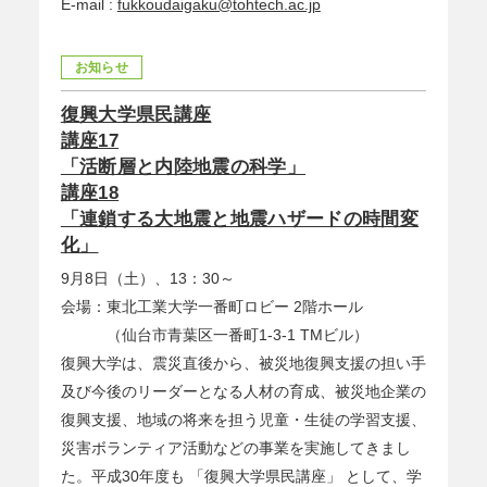
E-mail :
fukkoudaigaku@tohtech.ac.jp
お知らせ
復興大学県民講座
講座17
「活断層と内陸地震の科学」
講座18
「連鎖する大地震と地震ハザードの時間変
化」
9月8日（土）、13：30～
会場：東北工業大学一番町ロビー 2階ホール
（仙台市青葉区一番町1-3-1 TMビル）
復興大学は、震災直後から、被災地復興支援の担い手
及び今後のリーダーとなる人材の育成、被災地企業の
復興支援、地域の将来を担う児童・生徒の学習支援、
災害ボランティア活動などの事業を実施してきまし
た。平成30年度も 「復興大学県民講座」 として、学