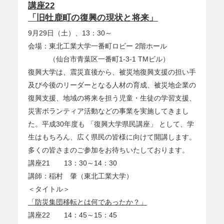
講座22
「旧牡鹿町の復興の現状と将来」
9月29日（土）、13：30～
会場：東北工業大学一番町ロビー 2階ホール
（仙台市青葉区一番町1-3-1 TMビル）
復興大学は、震災直後から、被災地復興支援の担い手
及び今後のリーダーとなる人材の育成、被災地企業の
復興支援、地域の将来を担う児童・生徒の学習支援、
災害ボランティア活動などの事業を実施してきまし
た。平成30年度も 「復興大学県民講座」 として、学
生はもちろん、広く県民の皆様に向けて開講します。
多くの皆さまのご参加をお待ちいたしております。
講座21 13：30～14：30
講師：稲村 肇（東北工業大学）
＜タイトル＞
「防災集団移転とは何であったか？」
講座22 14：45～15：45