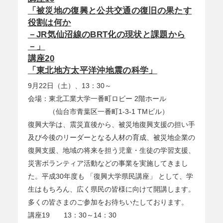
「被災地の復興と公共交通の復旧の果たす
役割は何か
－JR気仙沼線のBRT化の現状と課題から
－」
講座20
「東北地方太平洋沖地震の科学」
9月22日（土）、13：30～
会場：東北工業大学一番町ロビー 2階ホール
（仙台市青葉区一番町1-3-1 TMビル）
復興大学は、震災直後から、被災地復興支援の担い手
及び今後のリーダーとなる人材の育成、被災地企業の
復興支援、地域の将来を担う児童・生徒の学習支援、
災害ボランティア活動などの事業を実施してきまし
た。平成30年度も 「復興大学県民講座」 として、学
生はもちろん、広く県民の皆様に向けて開講します。
多くの皆さまのご参加をお待ちいたしております。
講座19 13：30～14：30