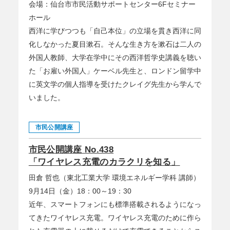
会場：仙台市市民活動サポートセンター6Fセミナー
ホール
西洋に学びつつも「自己本位」の立場を貫き西洋に同
化しなかった夏目漱石。そんな生き方を漱石は二人の
外国人教師、大学在学中にその西洋哲学史講義を聴い
た「お雇い外国人」ケーベル先生と、ロンドン留学中
に英文学の個人指導を受けたクレイグ先生から学んで
いました。
市民公開講座
市民公開講座 No.438
「ワイヤレス充電のカラクリを知る」
田倉 哲也（東北工業大学 環境エネルギー学科 講師）
9月14日（金）18：00～19：30
近年、スマートフォンにも標準搭載されるようになっ
てきたワイヤレス充電。ワイヤレス充電のために作ら