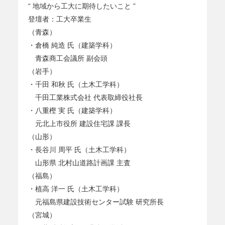
“ 地域から工大に期待したいこと ”
登壇者：工大卒業生
（青森）
・倉橋 純造 氏（建築学科）
青森商工会議所 副会頭
（岩手）
・千田 和秋 氏（土木工学科）
千田工業株式会社 代表取締役社長
・八重樫 実 氏（建築学科）
元北上市役所 建設住宅課 課長
（山形）
・長谷川 周平 氏（土木工学科）
山形県 北村山道路計画課 主査
（福島）
・植高 洋一 氏（土木工学科）
元福島県建設技術センター試験 研究所長
（宮城）