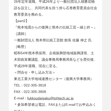
26年定年退職。平成26年より一般社団法人雄勝花物
語を設立し、共同代表を担う傍ら石巻教育委員会社会
教育委員を務める。
【part2】
『熊本地震からの復興と熊本の伝統工芸～縁と絆～』
［講師］
一般財団法人 熊本県伝統工芸館 館長 佐藤 伸之 氏
［略歴］
昭和54年熊本県採用、企画振興部地域振興課長、土
木部政策審議監、議会事務局事務局長などを歴任後、
平成28年退職、現在に至る。
＜問合せ・申し込み方法＞
東北工業大学地域連携センター（復興大学事務局）
TEL：022-305-3818
FAX：022-305-3808
E-mail：
fukkoudaigaku@tohtech.ac.jp
＊参加希望者は電話、FAXまたはE-mailでお申込みく