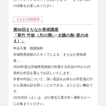
の演奏をお楽しみください。
まちなか美術講座
第56回まちなか美術講座
「尾竹 竹坡（月の潤い･太陽の熱･星の冷
え）」
申込不要・聴講無料
宮城県美術館のスタッフによる「まちなか美術講
座」。
2018年度は宮城県美術館の所蔵する作品の中から代
表的な作品を選んでお話しいたします。
作者や作品について、深い造詣をお持ちの学芸員の方
から直接お話を聞くことができる、またとない機会で
す。
10月20日（土）は、ぜひ東北工業大学一番町ロビー
にお集まりください。