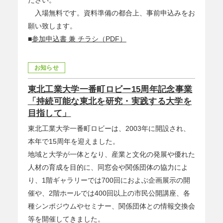
ださい。
入場無料です。資料準備の都合上、事前申込みをお
願い致します。
■
参加申込書 兼 チラシ（PDF）
お知らせ
東北工業大学一番町ロビー15周年記念事業
「持続可能な東北を研究・実践する大学を
目指して」
東北工業大学一番町ロビーは、2003年に開設され、
本年で15周年を迎えました。
地域と大学が一体となり、産業と文化の発展や優れた
人材の育成を目的に、同窓会や関係団体の協力によ
り、1階ギャラリーでは700回におよぶ企画展示の開
催や、2階ホールでは400回以上の市民公開講座、各
種シンポジウムやセミナー、関係団体との情報交換会
等を開催してきました。