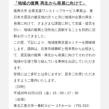
「地域の復興 再生から発展に向けて」
復興大学 企業支援ワンストップサービス事業は、東
日本大震災の被災地の方々と共に地域や企業の再生・
発展に向けて、さまざまな課題に対して支援・提言を
行い、地域の復興と活性化に貢献することを目的に活
動を行ってきました。
この度、下記により、地域復興支援セミナーを開催致
します。講師は、石巻市雄勝町と熊本県からお招きし
て、震災後の復興・再生から発展に向けてそれぞれの
地域や立場で取り組んでいる事例をお話していただき
ます。
皆様にはご多忙とは存じますが、是非ご出席いただき
ますようご案内いたします。
［日時］
平成30年10月12日（金）15：00～17：30
［会場］
東北工業大学一番町ロビー ２Fホール （TEL 022-