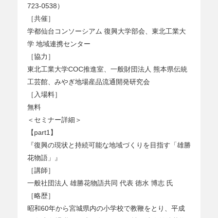
723-0538）
［共催］
学都仙台コンソーシアム 復興大学部会、東北工業大
学 地域連携センター
［協力］
東北工業大学COC推進室、一般財団法人 熊本県伝統
工芸館、みやぎ地場産品流通開発研究会
［入場料］
無料
＜セミナー詳細＞
【part1】
『復興の現状と持続可能な地域づくりを目指す「雄勝
花物語」』
［講師］
一般社団法人 雄勝花物語共同 代表 徳水 博志 氏
［略歴］
昭和60年から宮城県内の小学校で教鞭をとり、平成