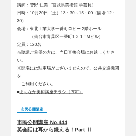
講師：菅野 仁美（宮城県美術館 学芸員）
日時：10月20日（土）13：30～15：00（開場 12：
30）
会場：東北工業大学一番町ロビー 2階ホール
（仙台市青葉区一番町1-3-1 TMビル）
定員：120名
※聴講ご希望の方は、当日直接会場にお越しくださ
い。
※開場には駐車場がございませんので、公共交通機関
を
ご利用ください。
■
まちなか美術講座チラシ（PDF）
市民公開講座
市民公開講座 No.444
英会話は耳から鍛える！Part Ⅱ